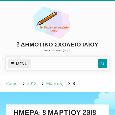
Skip
to
content
2 ΔΗΜΟΤΙΚΌ ΣΧΟΛΕΊΟ ΙΛΊΟΥ
Σας καλωσορίζουμε!
Sear
MENU
Home
2018
Μάρτιος
8
ΗΜΈΡΑ:
8 ΜΑΡΤΊΟΥ 2018