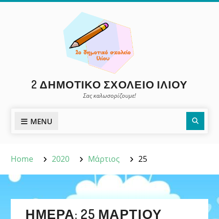
Skip
to
content
2 ΔΗΜΟΤΙΚΌ ΣΧΟΛΕΊΟ ΙΛΊΟΥ
Σας καλωσορίζουμε!
Sear
MENU
Home
2020
Μάρτιος
25
ΗΜΈΡΑ:
25 ΜΑΡΤΊΟΥ