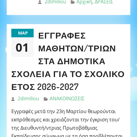
2dimiliou
Αρχική
,
ΔΡΑΣΕΙΣ
ΕΓΓΡΑΦΈΣ
ΜΑΡ
01
ΜΑΘΗΤΏΝ/ΤΡΙΏΝ
ΣΤΑ ΔΗΜΟΤΙΚΆ
ΣΧΟΛΕΊΑ ΓΙΑ ΤΟ ΣΧΟΛΙΚΌ
ΈΤΟΣ 2026-2027
2dimiliou
ΑΝΑΚΟΙΝΩΣΕΙΣ
Εγγραφές μετά την 23η Μαρτίου θεωρούνται
εκπρόθεσμες και χρειάζονται την έγκριση του/
της Διευθυντή/ντριας Πρωτοβάθμιας
Εκπαίδευσης σύμφωνα με τα όσα προβλέπονται