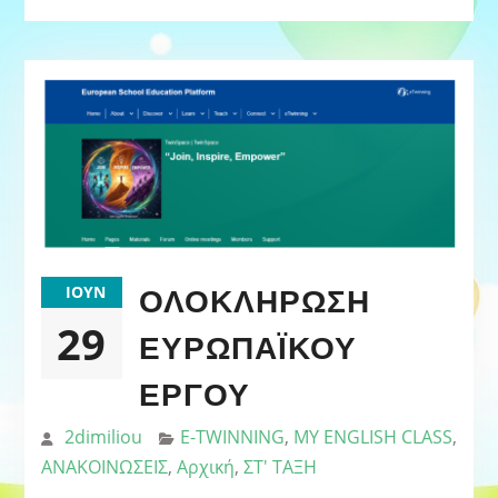
ΟΛΟΚΛΗΡΩΣΗ
ΙΟΎΝ
29
ΕΥΡΩΠΑΪΚΟΥ
ΕΡΓΟΥ
2dimiliou
E-TWINNING
,
MY ENGLISH CLASS
,
ΑΝΑΚΟΙΝΩΣΕΙΣ
,
Αρχική
,
ΣΤ' ΤΑΞΗ