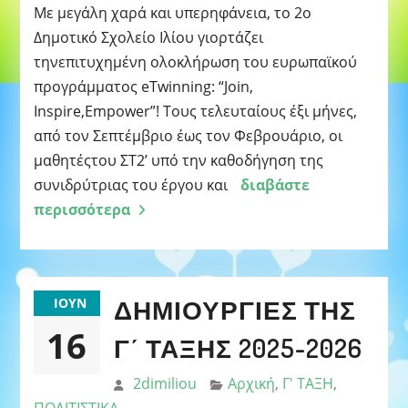
Με μεγάλη χαρά και υπερηφάνεια, το 2ο
Δημοτικό Σχολείο Ιλίου γιορτάζει
τηνεπιτυχημένη ολοκλήρωση του ευρωπαϊκού
προγράμματος eTwinning: “Join,
Inspire,Empower”! Τους τελευταίους έξι μήνες,
από τον Σεπτέμβριο έως τον Φεβρουάριο, oι
μαθητέςτου ΣΤ2’ υπό την καθοδήγηση της
συνιδρύτριας του έργου και
διαβάστε
περισσότερα
ΔΗΜΙΟΥΡΓΊΕΣ ΤΗΣ
ΙΟΎΝ
16
Γ΄ ΤΆΞΗΣ 2025-2026
2dimiliou
Αρχική
,
Γ' ΤΑΞΗ
,