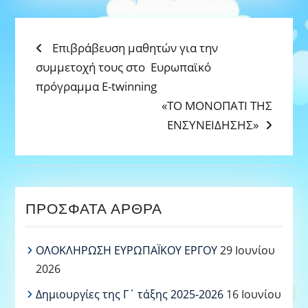
ΠΛΟΉΓΗΣΗ
Previous
Επιβράβευση μαθητών για την
post:
συμμετοχή τους στο Ευρωπαϊκό
ΆΡΘΡΩΝ
πρόγραμμα E-twinning
Next
«ΤΟ ΜΟΝΟΠΑΤΙ ΤΗΣ
post:
ΕΝΣΥΝΕΙΔΗΣΗΣ»
ΠΡΌΣΦΑΤΑ ΆΡΘΡΑ
ΟΛΟΚΛΗΡΩΣΗ ΕΥΡΩΠΑΪΚΟΥ ΕΡΓΟΥ
29 Ιουνίου
2026
Δημιουργίες της Γ΄ τάξης 2025-2026
16 Ιουνίου