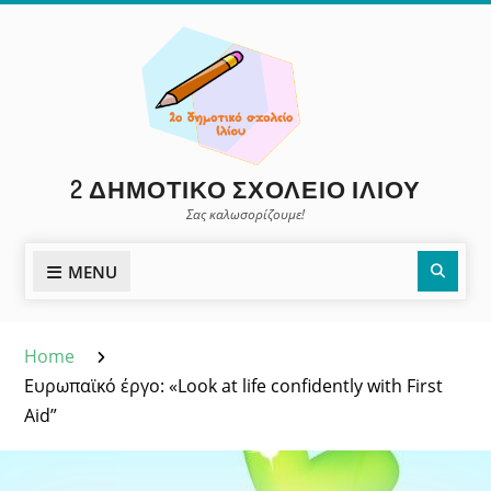
Skip
to
content
2 ΔΗΜΟΤΙΚΌ ΣΧΟΛΕΊΟ ΙΛΊΟΥ
Σας καλωσορίζουμε!
Sear
MENU
Home
Ευρωπαϊκό έργο: «Look at life confidently with First
Aid”