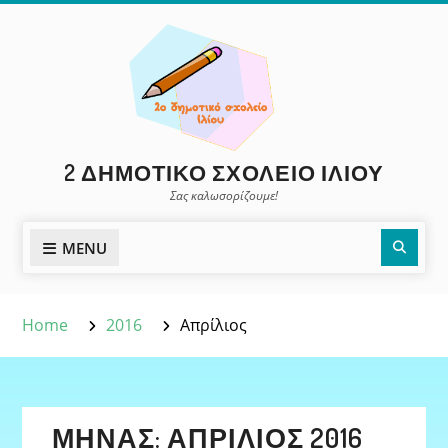
Skip
to
content
2 ΔΗΜΟΤΙΚΌ ΣΧΟΛΕΊΟ ΙΛΊΟΥ
Σας καλωσορίζουμε!
Sear
MENU
Home
2016
Απρίλιος
ΜΉΝΑΣ:
ΑΠΡΊΛΙΟΣ 2016