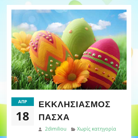
ΕΚΚΛΗΣΙΑΣΜΌΣ
ΑΠΡ
18
ΠΆΣΧΑ
2dimiliou
Χωρίς κατηγορία