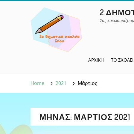
Skip
2 ΔΗΜΟΤ
to
content
Σας καλωσορίζουμ
ΑΡΧΙΚΉ
ΤΟ ΣΧΟΛΕ
Home
2021
Μάρτιος
ΜΉΝΑΣ:
ΜΆΡΤΙΟΣ 2021