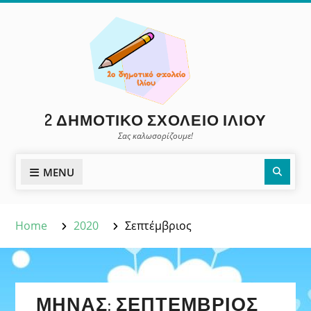
Skip
to
content
2 ΔΗΜΟΤΙΚΌ ΣΧΟΛΕΊΟ ΙΛΊΟΥ
Σας καλωσορίζουμε!
Sear
MENU
Home
2020
Σεπτέμβριος
ΜΉΝΑΣ:
ΣΕΠΤΈΜΒΡΙΟΣ