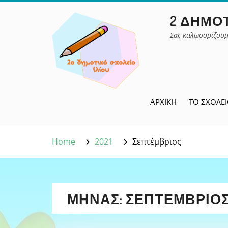
Skip
2 ΔΗΜΟΤ
to
content
Σας καλωσορίζουμ
ΑΡΧΙΚΉ
ΤΟ ΣΧΟΛΕ
Home
2021
Σεπτέμβριος
ΜΉΝΑΣ:
ΣΕΠΤΈΜΒΡΙΟΣ 