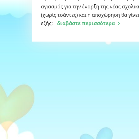
αγιασμός για την έναρξη της νέας σχολι
(χωρίς τσάντες) και η αποχώρηση θα γίν
εξής:
διαβάστε περισσότερα