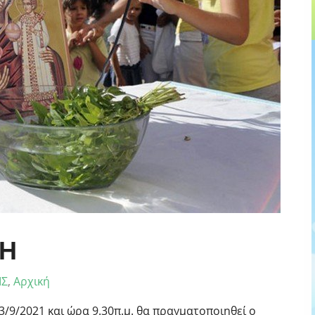
Η
ΙΣ
,
Αρχική
13/9/2021 και ώρα 9.30π.μ. θα πραγματοποιηθεί ο