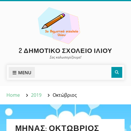
Skip
to
content
2 ΔΗΜΟΤΙΚΌ ΣΧΟΛΕΊΟ ΙΛΊΟΥ
Σας καλωσορίζουμε!
Sear
MENU
Home
2019
Οκτώβριος
ΜΉΝΑΣ:
ΟΚΤΏΒΡΙΟΣ