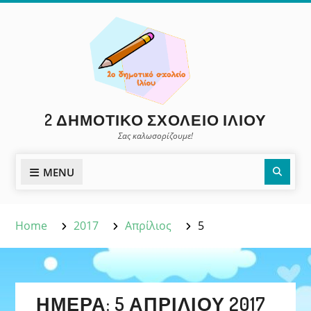
Skip
to
content
2 ΔΗΜΟΤΙΚΌ ΣΧΟΛΕΊΟ ΙΛΊΟΥ
Σας καλωσορίζουμε!
Sear
MENU
Home
2017
Απρίλιος
5
ΗΜΈΡΑ:
5 ΑΠΡΙΛΊΟΥ 2017