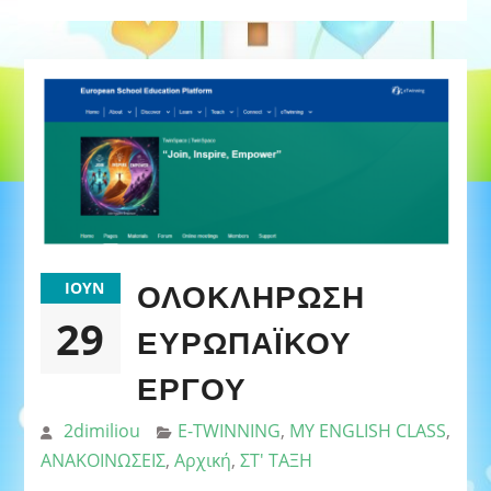
ΟΛΟΚΛΗΡΩΣΗ
ΙΟΎΝ
29
ΕΥΡΩΠΑΪΚΟΥ
ΕΡΓΟΥ
2dimiliou
E-TWINNING
,
MY ENGLISH CLASS
,
ΑΝΑΚΟΙΝΩΣΕΙΣ
,
Αρχική
,
ΣΤ' ΤΑΞΗ