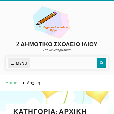
Skip
to
content
2 ΔΗΜΟΤΙΚΌ ΣΧΟΛΕΊΟ ΙΛΊΟΥ
Σας καλωσορίζουμε!
Sear
MENU
Home
Αρχική
ΚΑΤΗΓΟΡΊΑ:
ΑΡΧΙΚΉ