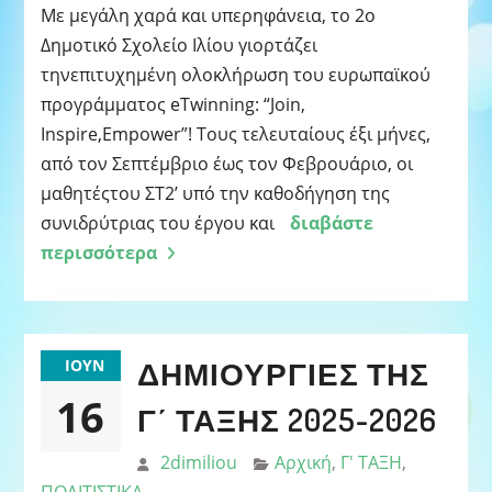
Με μεγάλη χαρά και υπερηφάνεια, το 2ο
Δημοτικό Σχολείο Ιλίου γιορτάζει
τηνεπιτυχημένη ολοκλήρωση του ευρωπαϊκού
προγράμματος eTwinning: “Join,
Inspire,Empower”! Τους τελευταίους έξι μήνες,
από τον Σεπτέμβριο έως τον Φεβρουάριο, oι
μαθητέςτου ΣΤ2’ υπό την καθοδήγηση της
συνιδρύτριας του έργου και
διαβάστε
περισσότερα
ΔΗΜΙΟΥΡΓΊΕΣ ΤΗΣ
ΙΟΎΝ
16
Γ΄ ΤΆΞΗΣ 2025-2026
2dimiliou
Αρχική
,
Γ' ΤΑΞΗ
,