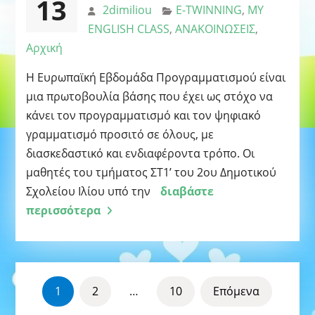
13
2dimiliou
E-TWINNING
,
MY
ENGLISH CLASS
,
ΑΝΑΚΟΙΝΩΣΕΙΣ
,
Αρχική
Η Ευρωπαϊκή Εβδομάδα Προγραμματισμού είναι
μια πρωτοβουλία βάσης που έχει ως στόχο να
κάνει τον προγραμματισμό και τον ψηφιακό
γραμματισμό προσιτό σε όλους, με
διασκεδαστικό και ενδιαφέροντα τρόπο. Οι
μαθητές του τμήματος ΣΤ1’ του 2ου Δημοτικού
Σχολείου Ιλίου υπό την
διαβάστε
περισσότερα
ΣΕΛΙΔΟΠΟΊΗΣΗ
1
2
…
10
Επόμενα
ΆΡΘΡΩΝ