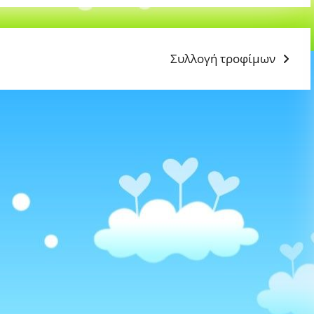
Next
Συλλογή τροφίμων
post: