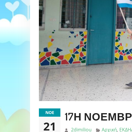
ΝΟΈ
17Η ΝΟΕΜΒΡ
21
2dimiliou
Αρχική
,
ΕΚΔΗ