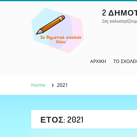
Skip
2 ΔΗΜΟΤ
to
content
Σας καλωσορίζουμ
ΑΡΧΙΚΉ
ΤΟ ΣΧΟΛΕ
Home
2021
ΈΤΟΣ:
2021