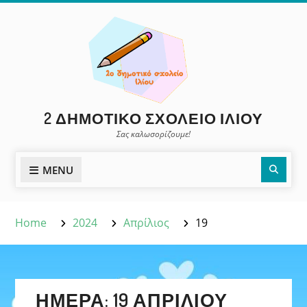
Skip
to
content
2 ΔΗΜΟΤΙΚΌ ΣΧΟΛΕΊΟ ΙΛΊΟΥ
Σας καλωσορίζουμε!
Sear
MENU
Home
2024
Απρίλιος
19
ΗΜΈΡΑ:
19 ΑΠΡΙΛΊΟΥ