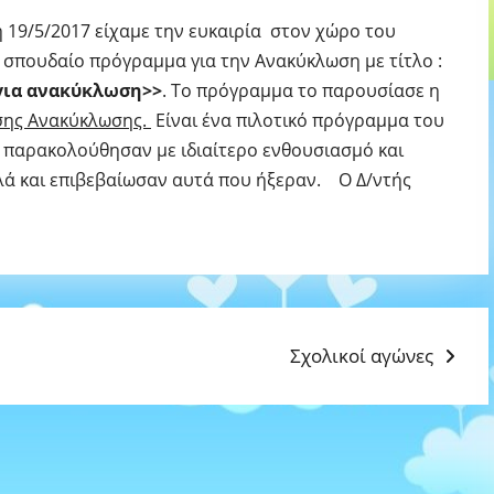
 19/5/2017 είχαμε την ευκαιρία στον χώρο του
σπουδαίο πρόγραμμα για την Ανακύκλωση με τίτλο :
για ανακύκλωση>>
. Το πρόγραμμα το παρουσίασε η
ησης Ανακύκλωσης.
Είναι ένα πιλοτικό πρόγραμμα του
ο παρακολούθησαν με ιδιαίτερο ενθουσιασμό και
λά και επιβεβαίωσαν αυτά που ήξεραν. O Δ/ντής
Next
Σχολικοί αγώνες
post: