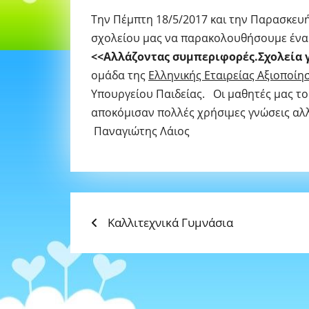
Την Πέμπτη 18/5/2017 και την Παρασκευή
σχολείου μας να παρακολουθήσουμε ένα 
<<Αλλάζοντας συμπεριφορές.Σχολεία 
ομάδα της
Ελληνικής Εταιρείας Αξιοποί
Υπουργείου Παιδείας. Οι μαθητές μας τ
αποκόμισαν πολλές χρήσιμες γνώσεις αλ
Παναγιώτης Λάιος
Previous
ΠΛΟΉΓΗΣΗ
Καλλιτεχνικά Γυμνάσια
post:
ΆΡΘΡΩΝ