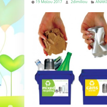
19 Μαΐου 2017
2dimiliou
ΑΝΑΚΟ