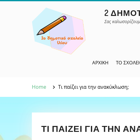
Skip
2 ΔΗΜΟΤ
to
content
Σας καλωσορίζουμ
ΑΡΧΙΚΉ
ΤΟ ΣΧΟΛΕ
Home
Τι παίζει για την ανακύκλωση;
ΤΙ ΠΑΊΖΕΙ ΓΙΑ ΤΗΝ Α