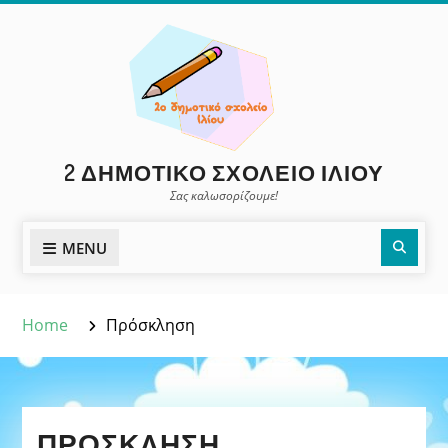
Skip
to
content
2 ΔΗΜΟΤΙΚΌ ΣΧΟΛΕΊΟ ΙΛΊΟΥ
Σας καλωσορίζουμε!
Sear
MENU
Home
Πρόσκληση
ΠΡΌΣΚΛΗΣΗ