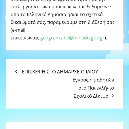
επεξεργασία των προσωπικών σας δεδομένων
από το Ελληνικό Δημόσιο ή/και τα σχετικά
δικαιώματά σας, παραμένουμε στη διάθεσή σας
(e-mail
επικοινωνίας
gengram.abe@minedu.gov.gr
).
ΠΛΟΉΓΗΣΗ
Previous
ΕΠΙΣΚΕΨΗ ΣΤΟ ΔΗΜΑΡΧΕΙΟ ΙΛΙΟΥ
post:
Next
Εγγραφή μαθητών
ΆΡΘΡΩΝ
post:
στο Πανελλήνιο
Σχολικό Δίκτυο