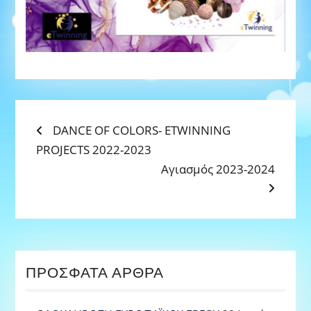
ΠΛΟΉΓΗΣΗ
Previous
DANCE OF COLORS- ETWINNING
post:
PROJECTS 2022-2023
ΆΡΘΡΩΝ
Next
Αγιασμός 2023-2024
post:
ΠΡΌΣΦΑΤΑ ΆΡΘΡΑ